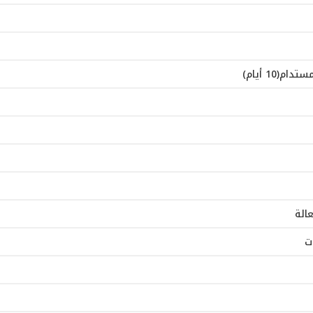
10 أيام)
عالة
ت