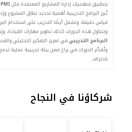
بتطبيق منهجيات إدارة المشاريع المعتمدة مثل
PMI وPRINCE2
تُبرز البرامج التدريبية أهمية تحديد نطاق المشروع وإد
قياس دقيقة. وتشمل أيضًا التدريب على استخدام البر
وتتناول هذه الدورات كذلك تطوير مهارات القيادة، وإد
البرنامج التدريبي
في تعزيز التفكير التحليلي والقدر
وتُقدَّم الدورات في براغ ضمن بيئة تدريبية عملية تدمج 
باحتراف.
شركاؤنا في النجاح