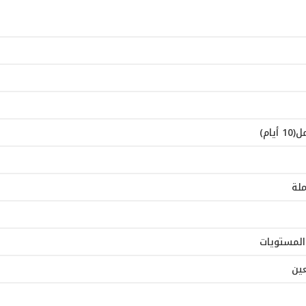
ام)
ملة
المستويات
عين