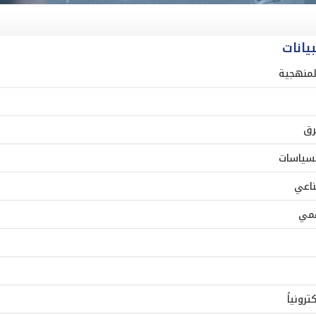
يانات
المنهجية
رق
لسياسات
ناعي
رونياً