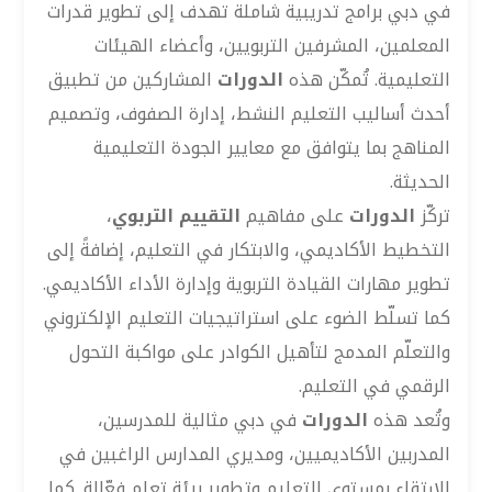
في دبي برامج تدريبية شاملة تهدف إلى تطوير قدرات
المعلمين، المشرفين التربويين، وأعضاء الهيئات
التعليمية. تُمكّن هذه
الدورات
المشاركين من تطبيق
أحدث أساليب التعليم النشط، إدارة الصفوف، وتصميم
المناهج بما يتوافق مع معايير الجودة التعليمية
الحديثة.
تركّز
الدورات
على مفاهيم
التقييم التربوي
،
التخطيط الأكاديمي، والابتكار في التعليم، إضافةً إلى
تطوير مهارات القيادة التربوية وإدارة الأداء الأكاديمي.
كما تسلّط الضوء على استراتيجيات التعليم الإلكتروني
والتعلّم المدمج لتأهيل الكوادر على مواكبة التحول
الرقمي في التعليم.
وتُعد هذه
الدورات
في دبي مثالية للمدرسين،
المدربين الأكاديميين، ومديري المدارس الراغبين في
الارتقاء بمستوى التعليم وتطوير بيئة تعلم فعّالة. كما