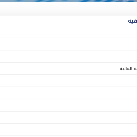
فية
 المالية