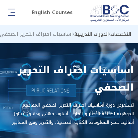
English Courses
اساسيات احتراف التحرير الصحفي
التخصصات
الدورات التدريبية
اساسيات احتراف التحرير
الصحفي
تستعرض دورة أساسيات احتراف التحرير الصحفي المفاهيم
الجوهرية لصياغة الأخبار والتقارير بأسلوب مهني ودقيق. تتناول
أساليب جمع المعلومات، الكتابة الصحفية، والتحرير وفق المعايير
التحريرية الحديثة، بما يمكّن المشاركين من إنتاج محتوى إعلامي