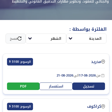
والجنائي للعقود، وتطوير مهارات التدقيق القانوني والتخطيط
الوقائي، وتحليل البيانات وإعداد تقارير امتثال فعّالة؛ تهدف إلى
تمكين المشاركين من كشف المخاطر وتحسين إجراءات إدارة ومراقبة
العقود.
الفلترة بواسطة :
المدينة
الشهر
مسح
مدريد
الرسوم: 5100 $
من:
17-08-2026
الى:
21-08-2026
تسجيل
استفسار
PDF
كراكوف
الرسوم: 5100 $