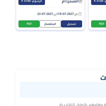
أمستردام
5 $
الرسوم: 5100 $
من:
19-07-2027
الى:
23-07-2027
PDF
تسجيل
استفسار
PDF
ت
ة مهامهم بالطرق التقليدية.