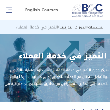
English Courses
التميز في خدمة العملاء
التخصصات
الدورات التدريبية
التميز في خدمة العملاء
تركّز دورة التميز في خدمة العملاء على تطوير مهارات التواصل
والتفاعل الفعّال مع العملاء لتحقيق أعلى مستويات الرضا والولاء.
تهدف إلى تمكين المشاركين من تطبيق استراتيجيات احترافية في
التعامل مع مختلف أنماط العملاء، وحل المشكلات بفعالية، وتعزيز
صورة المؤسسة من خلال خدمة متميزة ومستدامة.