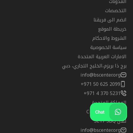
المدونات
التخصصات
انضم الى فريقنا
خريطة الموقع
الشروط والاحكام
سياسة الخصوصية
الامارات العربية المتحدة
برج ذا بريزم،الخليج التجاري، دبي
info@bscenter.org
+971 50 625 2099
+971 4 370 5231
المملكة المتحدة
شارع Crampton 83
لندن SE17 3BQ
info@bscenter.org