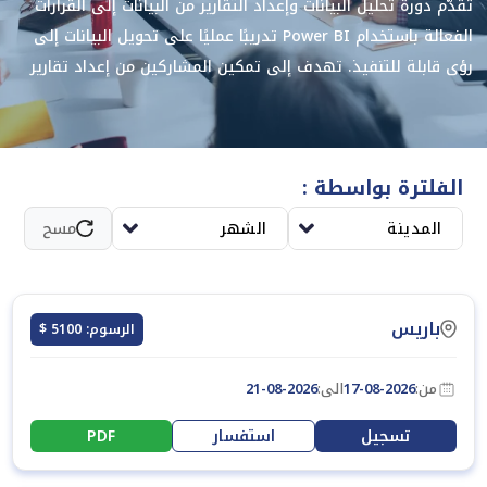
تقدّم دورة تحليل البيانات وإعداد التقارير من البيانات إلى القرارات
الفعالة باستخدام Power BI تدريبًا عمليًا على تحويل البيانات إلى
رؤى قابلة للتنفيذ. تهدف إلى تمكين المشاركين من إعداد تقارير
تفاعلية تدعم اتخاذ قرارات دقيقة باستخدام أدوات Power BI
الحديثة.
الفلترة بواسطة :
المدينة
الشهر
مسح
باريس
الرسوم: 5100 $
من:
17-08-2026
الى:
21-08-2026
تسجيل
استفسار
PDF