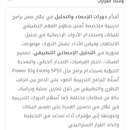
واتخاذ القرارات
تُقدَّم
دورات الإحصاء والتحليل
في عمّان ضمن برامج
تدريبية متخصصة تُعنى بتطوير الفهم التطبيقي
للبيانات واستخدام الأدوات الإحصائية في تحليل
الاتجاهات وقياس الأداء. تشمل الدورات موضوعات
محورية في
التحليل الإحصائي التطبيقي
، تصميم
العينات، اختبار الفرضيات، الانحدار الخطي، والنمذجة
التنبؤية باستخدام برامج مثل SPSS وExcel وPower BI.
تُسلّط البرامج التدريبية الضوء على الدمج بين الجانب
النظري والتطبيقي من خلال تمارين عملية ودراسات
حالة من قطاعات مختلفة. كما تُسهم الدورات التدريبية
في عمّان في تحسين القدرة على تفسير البيانات
وتحويلها إلى مؤشرات أداء تساعد في التخطيط
واتخاذ القرار الاستراتيجي.