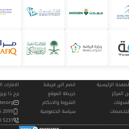
لصفحة الرئيسية
انضم الى فريقنا
الامارات ا
ن المركز
خريطة الموقع
برج ذا بري
لمدونات
الشروط والاحكام
er.org
لتخصصات
سياسة الخصوصية
5 2099
0 5231