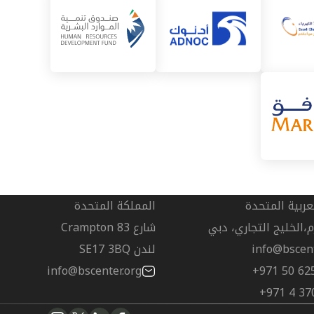
لعربية المتحدة
المملكة المتحدة
زم،الخليج التجاري، دبي
شارع Crampton 83
info@bscent
لندن SE17 3BQ
info@bscenter.org
+971 50 62
+971 4 37