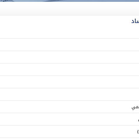
اد
يمي