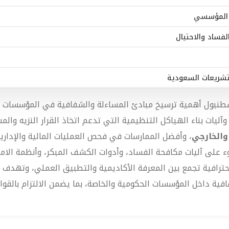
اح المؤسسي
لفساد والاحتيال
لتشريعات السعودية
نبول أهمية ترسيخ مبادئ المساءلة والشفافية في المؤسسات لتحقيق
ليات بناء الهياكل التنظيمية التي تدعم اتخاذ القرار النزيه والم
والخارجي
، وأفضل الممارسات في فحص العمليات المالية والإدارية،
ء على آليات مكافحة الفساد، وأدوات الكشف المبكر، وأنظمة الامت
احترافية تجمع بين المعرفة الأكاديمية والتطبيق العملي، وتهدف
فية داخل المؤسسات الحكومية والخاصة، بما يضمن الالتزام بالقواني