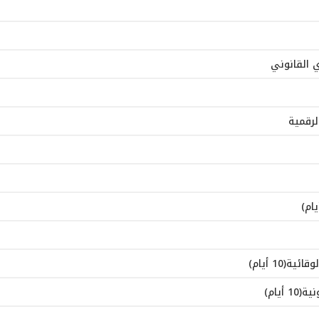
ي القانوني
لرقمية
10 أيام)
يام)