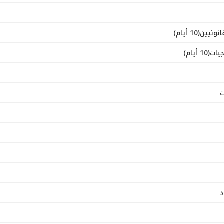
10 أيام)
أيام)
ت
د