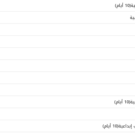
ام)
ية
ام)
ة(10 أيام)