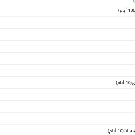
)
م)
 أيام)