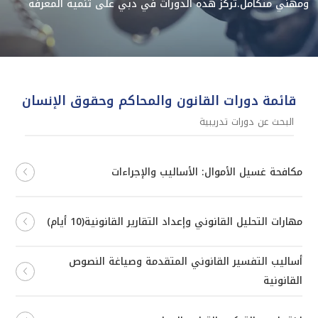
ومهني متكامل.تركّز هذه الدورات في دبي على تنمية المعرفة
القانونية وفهم آليات عمل المحاكم وحماية حقوق الإنسان ضمن
إطار تشريعي ومهني متكامل.
قائمة دورات القانون والمحاكم وحقوق الإنسان
مكافحة غسيل الأموال: الأساليب والإجراءات
مهارات التحليل القانوني وإعداد التقارير القانونية(10 أيام)
أساليب التفسير القانوني المتقدمة وصياغة النصوص
القانونية