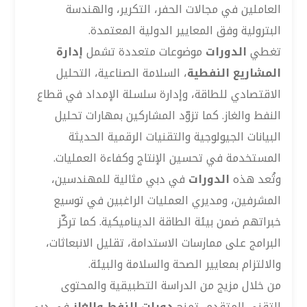
العاملين في مجالات الحفر، التكرير، والهندسة
البترولية وفق المعايير الدولية المعتمدة.
تغطي
الدورات
موضوعات متعددة تشمل
إدارة
المشاريع النفطية
، السلامة الصناعية، التحليل
الاقتصادي للطاقة، وإدارة سلسلة الإمداد في قطاع
النفط والغاز. كما تزوّد المشاركين بمهارات تحليل
البيانات الجيولوجية والتقنيات الرقمية الحديثة
المستخدمة في تحسين الإنتاج وكفاءة العمليات.
وتُعد هذه
الدورات
في دبي مثالية للمهندسين،
المشرفين، ومديري العمليات الراغبين في توسيع
خبراتهم ضمن بيئة الطاقة الديناميكية. كما تركّز
البرامج على ممارسات الاستدامة، تقليل الانبعاثات،
والالتزام بمعايير الصحة والسلامة والبيئة.
من خلال مزيج من الدراسة التطبيقية والمحتوى
التقني المتقدم، تمنح
دورات النفط والغاز
في دبي