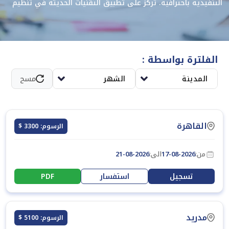
التنفيذية باحترافية. تركّز على تطبيق التقنيات الحديثة في تنظيم
الأعمال، والتواصل الفعّال، وإدارة الوقت والمشروعات، بما يعزّز
كفاءة الأداء ويضمن دعمًا استراتيجيًا لقيادات المؤسسات.
الفلترة بواسطة :
المدينة
الشهر
مسح
القاهرة
الرسوم: 3300 $
من:
17-08-2026
الى:
21-08-2026
تسجيل
استفسار
PDF
مدريد
الرسوم: 5100 $