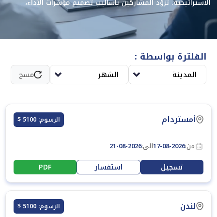
الاستراتيجية. تُزوّد المشاركين بأساليب تصميم مؤشرات الأداء،
وتفسير النتائج، ومتابعة التحسين المستمر. كما تُساعدهم على رفع
جودة الأداء وتعزيز الكفاءة التشغيلية داخل المؤسسات.
الفلترة بواسطة :
المدينة
الشهر
مسح
أمستردام
الرسوم: 5100 $
من:
17-08-2026
الى:
21-08-2026
تسجيل
استفسار
PDF
لندن
الرسوم: 5100 $