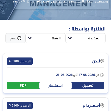
وتحسين الأداء المؤسسي. تركز على استخدام أدوات CPM في
تحديد الأهداف، وقياس مؤشرات الأداء، وتحليل الانحرافات، وتنفيذ
خطط المتابعة لضمان تحقيق نتائج مستدامة وفعّالة.
الفلترة بواسطة :
المدينة
الشهر
مسح
لندن
الرسوم: 5100 $
من:
17-08-2026
الى:
21-08-2026
تسجيل
استفسار
PDF
أمستردام
الرسوم: 5100 $