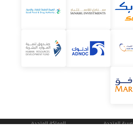
لعربية المتحدة
المملكة المتحدة
زم،الخليج التجاري، دبي
شارع Crampton 83