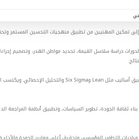
ني
إلى تمكين المهنيين من تطبيق منهجيات التحسين المستمر وتحقي
الدورات دراسة سلاسل القيمة، تحديد مواطن الهدر، وتصميم إجراءات 
ائج.
فتركّز على تطبيق أساليب مثل Lean وSix Sigma و
بناء ثقافة الجودة، تطوير السياسات، وتطبيق أنظمة المراجعة الد
مبادرات التطوير المؤسسي وتحقيق أعلى معايير الجودة والأداء في