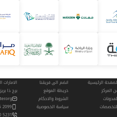
لصفحة الرئيسية
انضم الى فريقنا
الامارات ا
ن المركز
خريطة الموقع
برج ذا بري
لمدونات
الشروط والاحكام
er.org
لتخصصات
سياسة الخصوصية
5 2099
0 5231