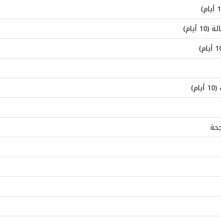
م)
جحة