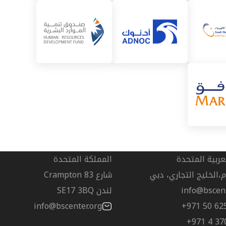
لعربية المتحدة
المملكة المتحدة
زم،الخليج التجاري، دبي
شارع Crampton 83
info@bscent
لندن SE17 3BQ
info@bscenter.org
+971 50 62
+971 4 37