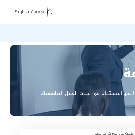
English Courses
ة
 النمو المستدام في بيئات العمل التنافسية.