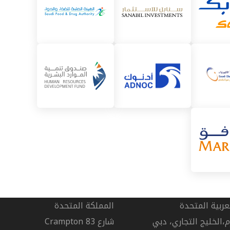
لعربية المتحدة
المملكة المتحدة
زم،الخليج التجاري، دبي
شارع Crampton 83