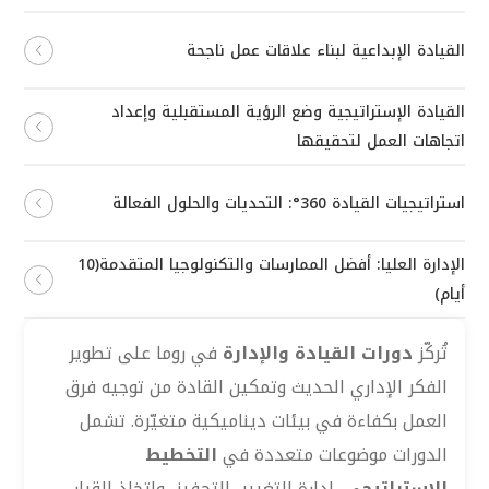
القيادة الإبداعية لبناء علاقات عمل ناجحة
القيادة الإستراتيجية وضع الرؤية المستقبلية وإعداد
اتجاهات العمل لتحقيقها
استراتيجيات القيادة 360°: التحديات والحلول الفعالة
الإدارة العليا: أفضل الممارسات والتكنولوجيا المتقدمة(10
أيام)
تُركّز
دورات القيادة والإدارة
في روما على تطوير
الفكر الإداري الحديث وتمكين القادة من توجيه فرق
العمل بكفاءة في بيئات ديناميكية متغيّرة. تشمل
الدورات موضوعات متعددة في
التخطيط
الاستراتيجي
، إدارة التغيير، التحفيز، واتخاذ القرار،